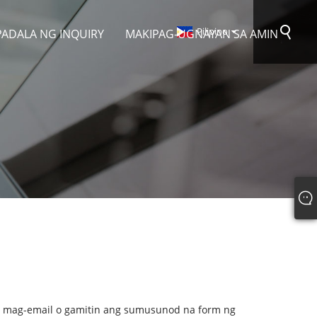
Pilipino
ADALA NG INQUIRY
MAKIPAG-UGNAYAN SA AMIN
g mag-email o gamitin ang sumusunod na form ng