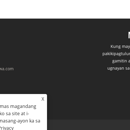
Kung may
pakikipagtul
gamitin 
ugnayan sa 
wa.com
X
g mas magandang
 sa site at i-
sumasang-ayon ka sa
Privacy