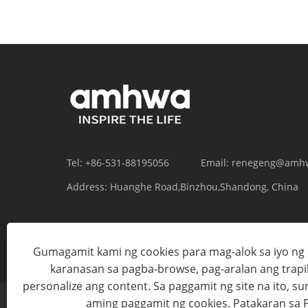
Tel:
+86-531-88195056
Email:
renegeng@amh
Address:
Huanghe Road,Binzhou,Shandong, China
Gumagamit kami ng cookies para mag-alok sa iyo n
karanasan sa pagba-browse, pag-aralan ang trapiko
personalize ang content. Sa paggamit ng site na ito, 
aming paggamit ng cookies.
Patakaran sa 