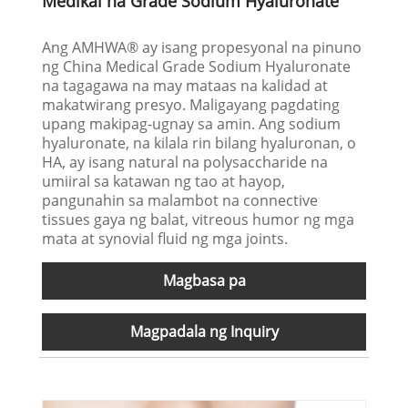
Medikal na Grade Sodium Hyaluronate
Ang AMHWA® ay isang propesyonal na pinuno
ng China Medical Grade Sodium Hyaluronate
na tagagawa na may mataas na kalidad at
makatwirang presyo. Maligayang pagdating
upang makipag-ugnay sa amin. Ang sodium
hyaluronate, na kilala rin bilang hyaluronan, o
HA, ay isang natural na polysaccharide na
umiiral sa katawan ng tao at hayop,
pangunahin sa malambot na connective
tissues gaya ng balat, vitreous humor ng mga
mata at synovial fluid ng mga joints.
Magbasa pa
Magpadala ng Inquiry