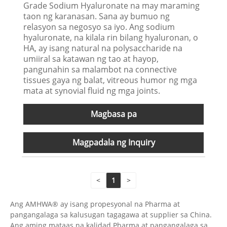
Grade Sodium Hyaluronate na may maraming
taon ng karanasan. Sana ay bumuo ng
relasyon sa negosyo sa iyo. Ang sodium
hyaluronate, na kilala rin bilang hyaluronan, o
HA, ay isang natural na polysaccharide na
umiiral sa katawan ng tao at hayop,
pangunahin sa malambot na connective
tissues gaya ng balat, vitreous humor ng mga
mata at synovial fluid ng mga joints.
Magbasa pa
Magpadala ng Inquiry
<
1
>
Ang AMHWA® ay isang propesyonal na Pharma at
pangangalaga sa kalusugan tagagawa at supplier sa China.
Ang aming mataas na kalidad Pharma at pangangalaga sa