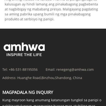
kalusugan ay hindi lamang ang pinakabagong pagbebenta
at nagbibigay ng mababang presyo. Maligayang pagdating
sa aming pabrika upang bumili ng mga pinakabagong
produkto at serbisyo ng panipi.
Tel:
+86-531-88195056
Email:
renegeng@amhwa.com
Address:
Huanghe Road,Binzhou,Shandong, China
MAGPADALA NG INQUIRY
Kung mayroon kang anumang katanungan tungkol sa panipi o
pakikipagtulungan, mangyaring huwag mag-atubiling mag-