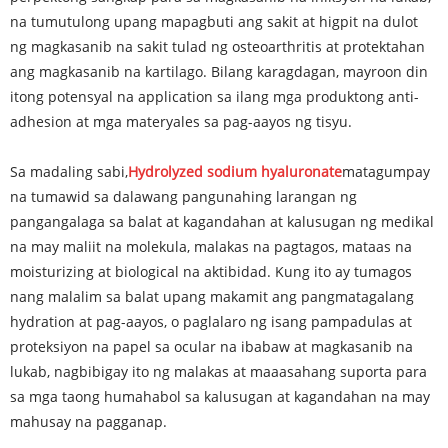
na tumutulong upang mapagbuti ang sakit at higpit na dulot
ng magkasanib na sakit tulad ng osteoarthritis at protektahan
ang magkasanib na kartilago. Bilang karagdagan, mayroon din
itong potensyal na application sa ilang mga produktong anti-
adhesion at mga materyales sa pag-aayos ng tisyu.
Sa madaling sabi,
Hydrolyzed sodium hyaluronate
matagumpay
na tumawid sa dalawang pangunahing larangan ng
pangangalaga sa balat at kagandahan at kalusugan ng medikal
na may maliit na molekula, malakas na pagtagos, mataas na
moisturizing at biological na aktibidad. Kung ito ay tumagos
nang malalim sa balat upang makamit ang pangmatagalang
hydration at pag-aayos, o paglalaro ng isang pampadulas at
proteksiyon na papel sa ocular na ibabaw at magkasanib na
lukab, nagbibigay ito ng malakas at maaasahang suporta para
sa mga taong humahabol sa kalusugan at kagandahan na may
mahusay na pagganap.