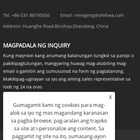
Tel:
+86-531-88195056
Email:
renegeng@amhwa.com
Address:
Huanghe Road,Binzhou,Shandong, China
MAGPADALA NG INQUIRY
Kung mayroon kang anumang katanungan tungkol sa panipi o
pakikipagtulungan, mangyaring huwag mag-atubiling mag-
email o gamitin ang sumusunod na form ng pagtatanong.
Makikipag-ugnayan sa iyo ang aming sales representative sa
loob ng 24 na oras.
X
Gumagamit kami ng cookies para mag-
alok sa iyo ng mas magandang karanasan
INQUIRY NGAYON
sa pagba-browse, pag-aralan ang trapiko
sa site at i-personalize ang content. Sa
paggamit ng site na ito, sumasang-ayon