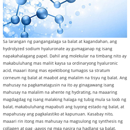
Sa larangan ng pangangalaga sa balat at kagandahan, ang
hydrolyzed sodium hyaluronate ay gumaganap ng isang
napakahalagang papel. Dahil ang molekular na timbang nito ay
makabuluhang mas maliit kaysa sa ordinaryong hyaluronic
acid, maaari itong mas epektibong tumagos sa stratum
corneum ng balat at maabot ang malalim na tisyu ng balat. Ang
mahusay na pagkamatagusin na ito ay ginagawang isang
mahusay na malalim na ahente ng hydrating, na maaaring
magdagdag ng isang malaking halaga ng tubig mula sa loob ng
balat, makabuluhang mapabuti ang tuyong estado ng balat, at
mapahusay ang pagkalastiko at kapunuan. Kasabay nito,
maaari rin itong mas mahusay na magsulong ng synthesis ng
collagen at pag -aayos ng mga nasira na hadlang sa balat,