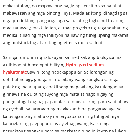
makakatulong na mapawi ang pagiging sensitibo sa balat at
mabawasan ang mga pinong linya. Madalas itong idinagdag sa
mga produktong pangangalaga sa balat ng high-end tulad ng
mga sanaysay, mask, lotion, at mga proyekto ng kagandahan ng
medikal tulad ng mga iniksyon na ilaw ng tubig upang makamit
ang moisturizing at anti-aging effects mula sa loob.
Sa mga tuntunin ng kalusugan sa medikal, ang biological na
aktibidad at biocompatibility ng
Hydrolyzed sodium
hyaluronate
Gawin itong napakapopular. Sa larangan ng
ophthalmology, ginagamit ito bilang isang sangkap sa mga
patak ng mata upang epektibong mapawi ang kakulangan sa
ginhawa na dulot ng tuyong mga mata at nagbibigay ng
pangmatagalang pagpapadulas at moisturizing para sa ibabaw
ng eyeball. Sa larangan ng magkasanib na pangangalaga sa
kalusugan, ang mahusay na pagpapanatili ng tubig at mga
katangian ng pagpapadulas ay ginagawang isa sa mga
perpektong sangkap para sa magkasanib na iniksyon na lukab,