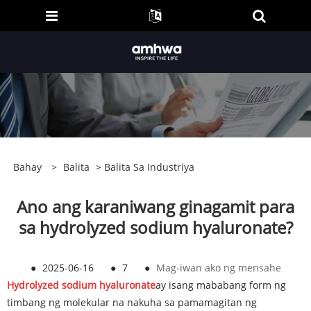
Bahay
>
Balita
>
Balita Sa Industriya
Ano ang karaniwang ginagamit para
sa hydrolyzed sodium hyaluronate?
●
2025-06-16
●
7
●
Mag-iwan ako ng mensahe
Hydrolyzed sodium hyaluronate
ay isang mababang form ng
timbang ng molekular na nakuha sa pamamagitan ng