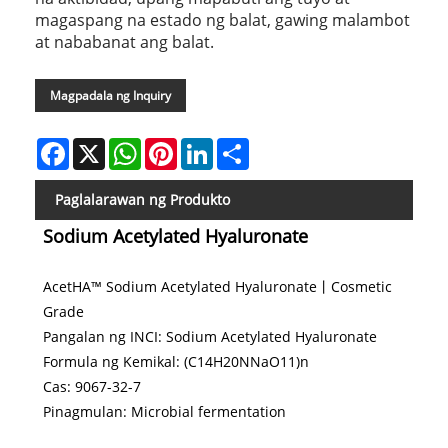
magaspang na estado ng balat, gawing malambot
at nababanat ang balat.
Magpadala ng Inquiry
Facebook
X
WhatsApp
Pinterest
LinkedIn
Share
Paglalarawan ng Produkto
Sodium Acetylated Hyaluronate
AcetHA™ Sodium Acetylated Hyaluronate丨Cosmetic
Grade
Pangalan ng INCI: Sodium Acetylated Hyaluronate
Formula ng Kemikal: (C14H20NNaO11)n
Cas: 9067-32-7
Pinagmulan: Microbial fermentation