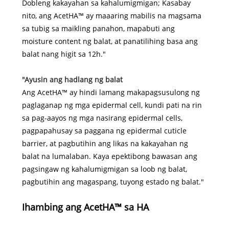
Dobleng kakayahan sa kahalumigmigan; Kasabay
nito, ang AcetHA™ ay maaaring mabilis na magsama
sa tubig sa maikling panahon, mapabuti ang
moisture content ng balat, at panatilihing basa ang
balat nang higit sa 12h."
"Ayusin ang hadlang ng balat
Ang AcetHA™ ay hindi lamang makapagsusulong ng
paglaganap ng mga epidermal cell, kundi pati na rin
sa pag-aayos ng mga nasirang epidermal cells,
pagpapahusay sa paggana ng epidermal cuticle
barrier, at pagbutihin ang likas na kakayahan ng
balat na lumalaban. Kaya epektibong bawasan ang
pagsingaw ng kahalumigmigan sa loob ng balat,
pagbutihin ang magaspang, tuyong estado ng balat."
Ihambing ang AcetHA™ sa HA