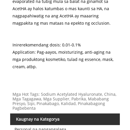
evaporated na tubig mula sa balat na ginamot sa
AcetHA ay halos katumbas o mas kaunti sa HA, na
nagpapahiwatig na ang AcetHA ay maaaring
magpakita ng mas mataas na epekto ng occlusion.
Inirerekomendang dosis: 0.01-0.1%
Application: Pag-aayos, moisturizing, anti-aging na
mga produktong kosmetiko, tulad ng essence, mask,
cream, atbp.
Mga Hot Tags: Sodium Acetylated Hyaluronate, China,
Mga Tagagawa, Mga Supplier, Pabrika, Mababang
Presyo, Sipi, Pinakabago, Kalidad, Pinakabagong
Pagbebenta
Kaugnay na Kategorya
Personal na pangangalaga