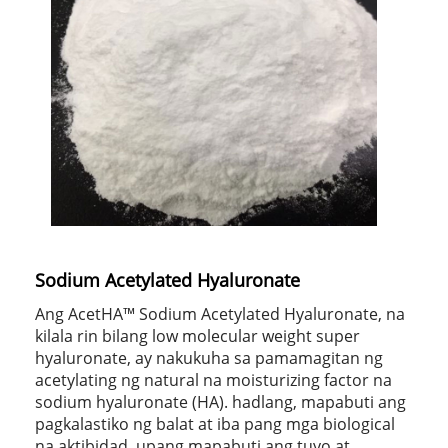
Sodium Acetylated Hyaluronate
Ang AcetHA™ Sodium Acetylated Hyaluronate, na
kilala rin bilang low molecular weight super
hyaluronate, ay nakukuha sa pamamagitan ng
acetylating ng natural na moisturizing factor na
sodium hyaluronate (HA). hadlang, mapabuti ang
pagkalastiko ng balat at iba pang mga biological
na aktibidad, upang mapabuti ang tuyo at