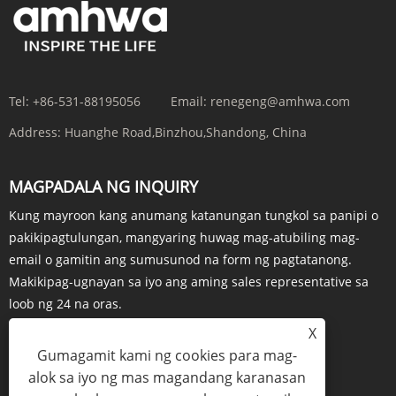
Tel:
+86-531-88195056
Email:
renegeng@amhwa.com
Address:
Huanghe Road,Binzhou,Shandong, China
MAGPADALA NG INQUIRY
Kung mayroon kang anumang katanungan tungkol sa panipi o
pakikipagtulungan, mangyaring huwag mag-atubiling mag-
email o gamitin ang sumusunod na form ng pagtatanong.
Makikipag-ugnayan sa iyo ang aming sales representative sa
loob ng 24 na oras.
X
Gumagamit kami ng cookies para mag-
alok sa iyo ng mas magandang karanasan
INQUIRY NGAYON