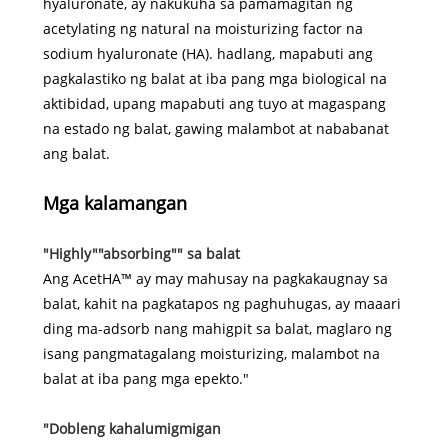
hyaluronate, ay nakukuha sa pamamagitan ng
acetylating ng natural na moisturizing factor na
sodium hyaluronate (HA). hadlang, mapabuti ang
pagkalastiko ng balat at iba pang mga biological na
aktibidad, upang mapabuti ang tuyo at magaspang
na estado ng balat, gawing malambot at nababanat
ang balat.
Mga kalamangan
"Highly""absorbing"" sa balat
Ang AcetHA™ ay may mahusay na pagkakaugnay sa
balat, kahit na pagkatapos ng paghuhugas, ay maaari
ding ma-adsorb nang mahigpit sa balat, maglaro ng
isang pangmatagalang moisturizing, malambot na
balat at iba pang mga epekto."
"Dobleng kahalumigmigan